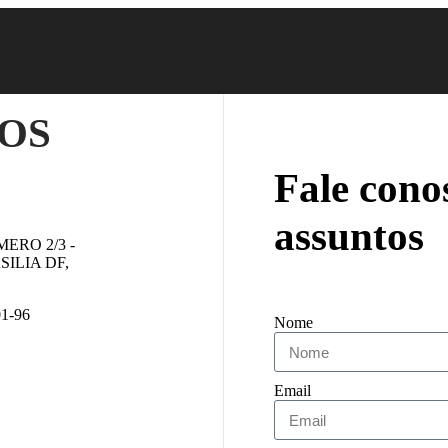
OS
Fale cono
assuntos
ERO 2/3 -
ILIA DF,
1-96
Nome
Email