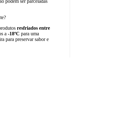
ão podem ser parceladas
te?
produtos
resfriados entre
os a
-18ºC
para uma
a para preservar sabor e