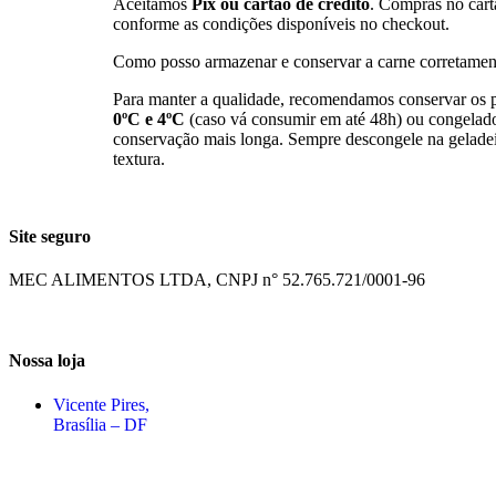
Aceitamos
Pix ou cartão de crédito
. Compras no cart
conforme as condições disponíveis no checkout.
Como posso armazenar e conservar a carne corretamen
Para manter a qualidade, recomendamos conservar os 
0ºC e 4ºC
(caso vá consumir em até 48h) ou congelad
conservação mais longa. Sempre descongele na geladeir
textura.
Site seguro
MEC ALIMENTOS LTDA, CNPJ n° 52.765.721/0001-96
Nossa loja
Vicente Pires,
Brasília – DF