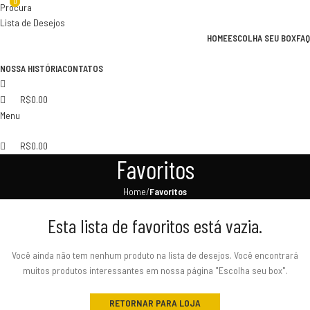
0
0
Procura
Lista de Desejos
HOME
ESCOLHA SEU BOX
FAQ
NOSSA HISTÓRIA
CONTATOS
R$
0.00
Menu
R$
0.00
Favoritos
Home
Favoritos
Esta lista de favoritos está vazia.
Você ainda não tem nenhum produto na lista de desejos. Você encontrará
muitos produtos interessantes em nossa página "Escolha seu box".
RETORNAR PARA LOJA