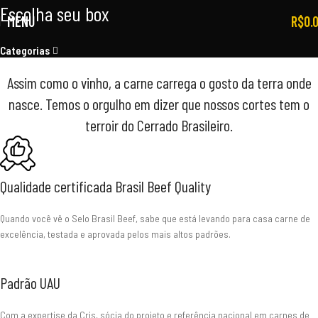
Escolha seu box
MENU
R$
0.
Categorias
Assim como o vinho, a carne carrega o gosto da terra onde
nasce. Temos o orgulho em dizer que nossos cortes tem o
terroir do Cerrado Brasileiro.
Qualidade certificada Brasil Beef Quality
Quando você vê o Selo Brasil Beef, sabe que está levando para casa carne de
excelência, testada e aprovada pelos mais altos padrões.
Padrão UAU
Com a expertise da Cris, sócia do projeto e referência nacional em carnes de